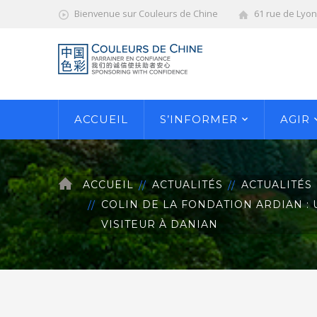
Bienvenue sur Couleurs de Chine
61 rue de Lyo
ACCUEIL
S’INFORMER
AGIR
ACCUEIL
ACTUALITÉS
ACTUALITÉS
COLIN DE LA FONDATION ARDIAN : 
VISITEUR À DANIAN