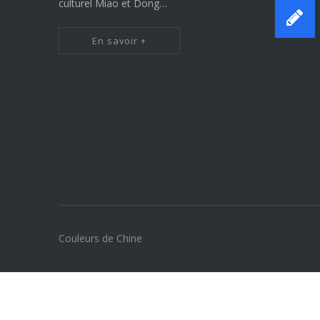
culturel Miao et Dong…
En savoir +
Couleurs de Chine