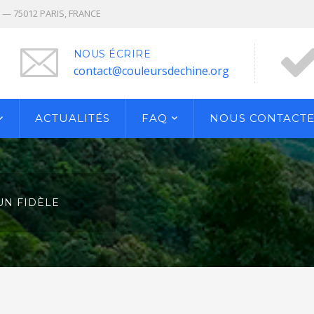
n — 75012 PARIS, FRANCE
NOUS ÉCRIRE
contact@couleursdechine.org
ACTUALITÉS
FAQ
NOUS CONTACT
UN FIDÈLE