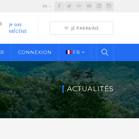
Facebook
Twitter
Google
Youtube
LinkedIn
Instagram
FR
Profile
Profile
Plus
Profile
Profile
Profile
Je suis
Profile
JE PARRAINE
MÉCÉNE
ER
CONNEXION
FR
ACTUALITÉS