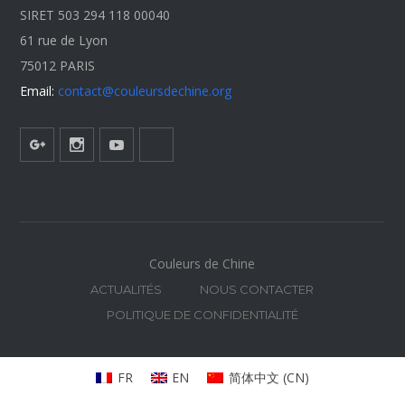
SIRET 503 294 118 00040
61 rue de Lyon
75012 PARIS
Email:
contact@couleursdechine.org
Couleurs de Chine
ACTUALITÉS
NOUS CONTACTER
POLITIQUE DE CONFIDENTIALITÉ
FR
EN
简体中文
(
CN
)