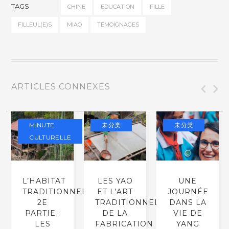
TAGS
CHINE
EDUCATION
FILLE
FILLEUL(E)S
MIAO
TÉMOIGNAGES
ARTICLES CONNEXES
MINUTE
未分类
未分类
CULTURELLE
L’HABITAT
LES YAO
UNE
TRADITIONNEL
ET L’ART
JOURNÉE
2E
TRADITIONNEL
DANS LA
PARTIE :
DE LA
VIE DE
LES
FABRICATION
YANG