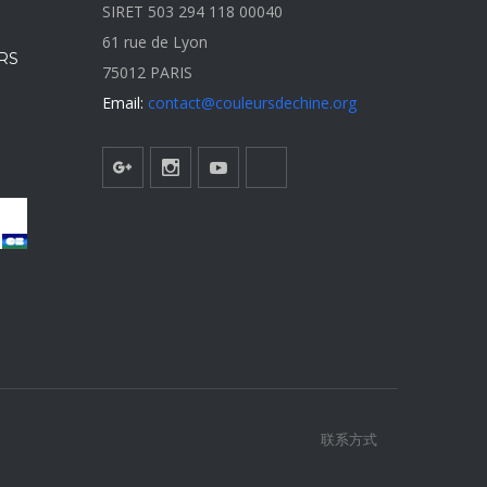
SIRET 503 294 118 00040
61 rue de Lyon
RS
75012 PARIS
Email:
contact@couleursdechine.org
联系方式