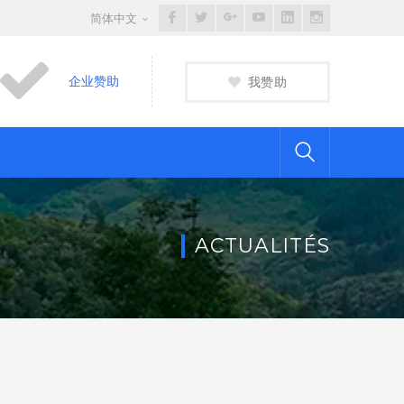
Facebook
Twitter
Google
Youtube
LinkedIn
Instagram
简体中文
Profile
Profile
Plus
Profile
Profile
Profile
Profile
企业赞助
我赞助
ACTUALITÉS