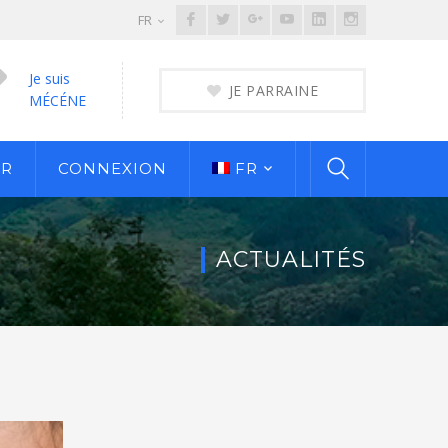
Facebook
Twitter
Google
Youtube
LinkedIn
Instagram
FR
Profile
Profile
Plus
Profile
Profile
Profile
Je suis
Profile
JE PARRAINE
MÉCÉNE
ER
CONNEXION
FR
ACTUALITÉS