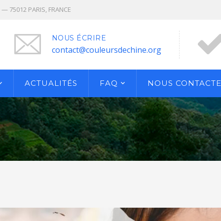
n — 75012 PARIS, FRANCE
NOUS ÉCRIRE
contact@couleursdechine.org
ACTUALITÉS
FAQ
NOUS CONTACT