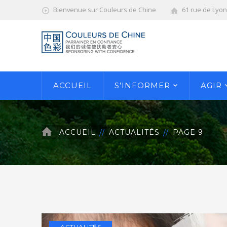
Bienvenue sur Couleurs de Chine
61 rue de Lyo
ACCUEIL
S’INFORMER
AGIR
ACCUEIL
ACTUALITÉS
PAGE 9
ACTUALITÉS